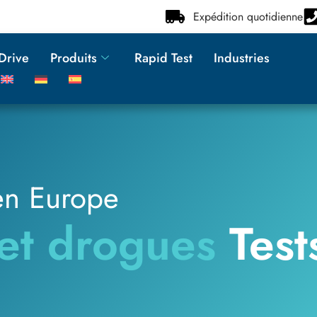
Expédition quotidienne
2Drive
Produits
Rapid Test
Industries
en Europe
 et drogues
Test