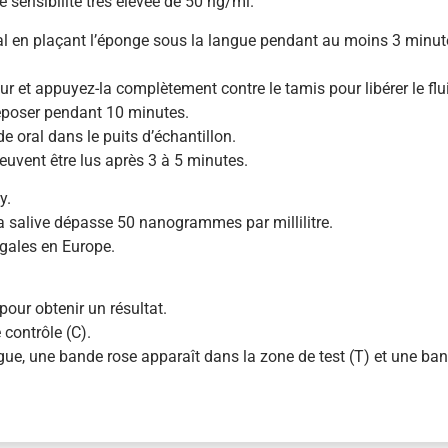
 sensibilité très élevée de 50 ng/ml.
e oral en plaçant l’éponge sous la langue pendant au moins 3 minu
ur et appuyez-la complètement contre le tamis pour libérer le flui
eposer pendant 10 minutes.
de oral dans le puits d’échantillon.
euvent être lus après 3 à 5 minutes.
y.
 la salive dépasse 50 nanogrammes par millilitre.
égales en Europe.
pour obtenir un résultat.
 contrôle (C).
gue, une bande rose apparaît dans la zone de test (T) et une ban