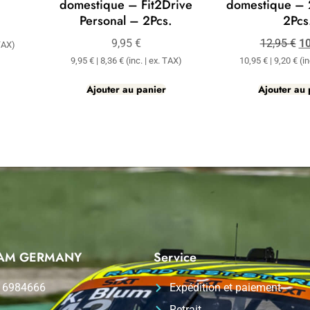
domestique – Fit2Drive
domestique –
Personal – 2Pcs.
2Pcs
9,95
€
12,95
€
1
 TAX)
9,95
€
|
8,36
€
(inc. | ex. TAX)
10,95
€
|
9,20
€
(in
Ajouter au panier
Ajouter au 
TEAM GERMANY
Service
 6984666
Expédition et paiement
Retrait