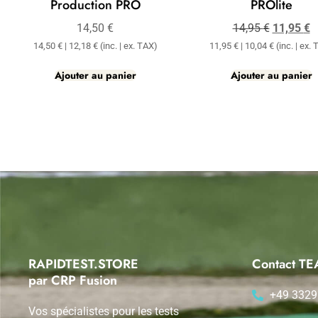
Production PRO
PROlite
14,50
€
14,95
€
11,95
€
14,50
€
|
12,18
€
(inc. | ex. TAX)
11,95
€
|
10,04
€
(inc. | ex.
Ajouter au panier
Ajouter au panier
RAPIDTEST.STORE
Contact 
par CRP Fusion
+49 3329
Vos spécialistes pour les tests