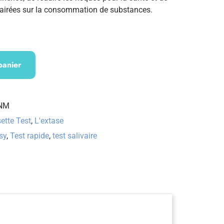
lairées sur la consommation de substances.
panier
-NM
ette Test
,
L'extase
sy
,
Test rapide
,
test salivaire