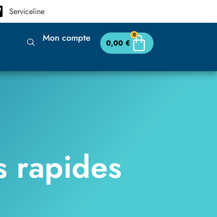
Serviceline
0
Mon compte
0,00
€
s rapides