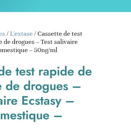
es
/
L'extase
/ Cassette de test
e de drogues – Test salivaire
omestique – 50ng/ml
de test rapide de
e de drogues –
vaire Ecstasy –
mestique –