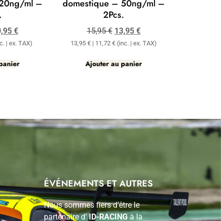
 20ng/ml –
domestique – 50ng/ml –
.
2Pcs.
0,95
€
15,95
€
13,95
€
c. | ex. TAX)
13,95
€
|
11,72
€
(inc. | ex. TAX)
panier
Ajouter au panier
ÉVÉNEMENTS ET AUTRES
Nous sommes fiers d’être le
partenaire d’
ID-RACING
à la