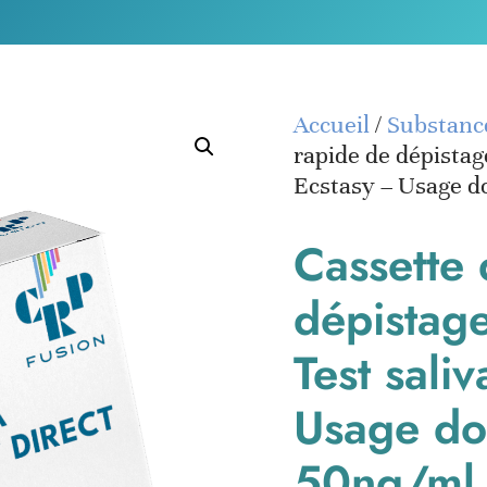
Accueil
/
Substanc
rapide de dépistag
Ecstasy – Usage d
Cassette 
dépistag
Test sali
Usage do
50ng/ml