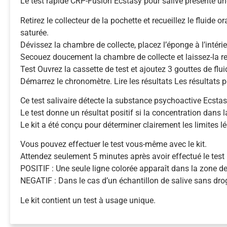
Le test rapide CRP-Fusion Ecstasy pour salive présente une
Retirez le collecteur de la pochette et recueillez le fluid
saturée.
Dévissez la chambre de collecte, placez l’éponge à l’intérie
Secouez doucement la chambre de collecte et laissez-la r
Test Ouvrez la cassette de test et ajoutez 3 gouttes de flui
Démarrez le chronomètre. Lire les résultats Les résultats p
Ce test salivaire détecte la substance psychoactive Ecstas
Le test donne un résultat positif si la concentration dans
Le kit a été conçu pour déterminer clairement les limites l
Vous pouvez effectuer le test vous-même avec le kit.
Attendez seulement 5 minutes après avoir effectué le test 
POSITIF : Une seule ligne colorée apparaît dans la zone de
NEGATIF : Dans le cas d’un échantillon de salive sans dro
Le kit contient un test à usage unique.