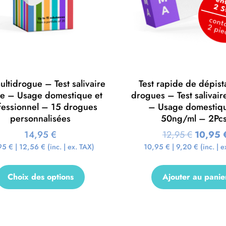
ultidrogue – Test salivaire
Test rapide de dépis
de – Usage domestique et
drogues – Test salivair
fessionnel – 15 drogues
– Usage domestiq
personnalisées
50ng/ml – 2Pcs
14,95
€
12,95
€
10,95
95
€
|
12,56
€
(inc. | ex. TAX)
10,95
€
|
9,20
€
(inc. | e
Choix des options
Ajouter au panie