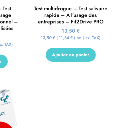
 Test
Test multidrogue – Test salivaire
Usage
rapide – A l’usage des
ionnel –
entreprises – Fit2Drive PRO
lisées
13,50
€
13,50
€
|
11,34
€
(inc. | ex. TAX)
ex. TAX)
Ajouter au panier
s