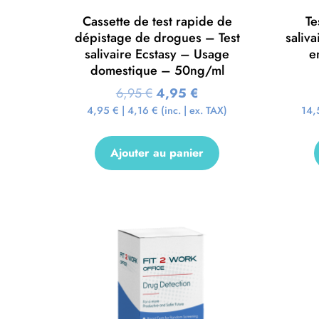
Cassette de test rapide de
Te
dépistage de drogues – Test
saliv
salivaire Ecstasy – Usage
e
domestique – 50ng/ml
6,95
€
4,95
€
4,95
€
|
4,16
€
(inc. | ex. TAX)
14
Ajouter au panier