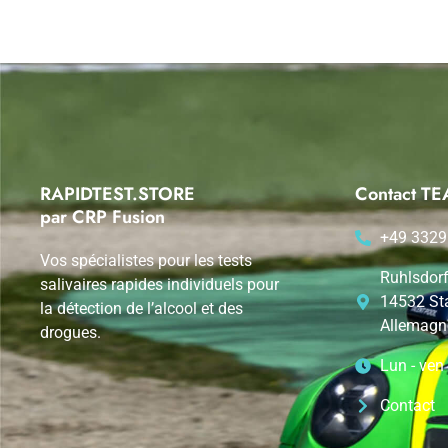
RAPIDTEST.STORE
Contact 
par CRP Fusion
+49 3329
Vos spécialistes pour les tests
Ruhlsdorf
salivaires rapides individuels pour
14532 St
la détection de l’alcool et des
Allemagn
drogues.
Lun - ven
Contact