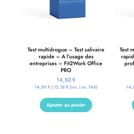
Test multidrogue – Test salivaire
Test m
rapide – A l’usage des
rapi
entreprises – Fit2Work Office
pro
PRO
14,50
€
14,50
€
|
12,18
€
(inc. | ex. TAX)
14,
Ajouter au panier