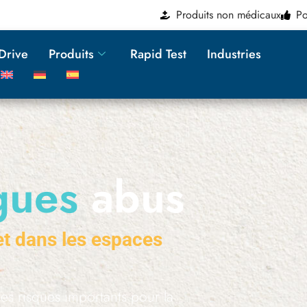
Produits non médicaux
Po
2Drive
Produits
Rapid Test
Industries
ogues
abus
 et dans les espaces
es risques importants pour la