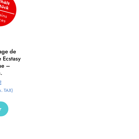
tage de
e Ecstasy
ue –
.
€
x. TAX)
r