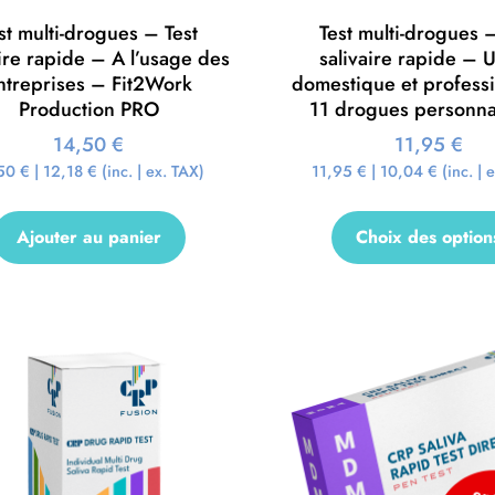
st multi-drogues – Test
Test multi-drogues –
aire rapide – A l’usage des
salivaire rapide – 
ntreprises – Fit2Work
domestique et profess
Production PRO
11 drogues personna
14,50
€
11,95
€
,50
€
|
12,18
€
(inc. | ex. TAX)
11,95
€
|
10,04
€
(inc. | 
Ajouter au panier
Choix des option
Promo !