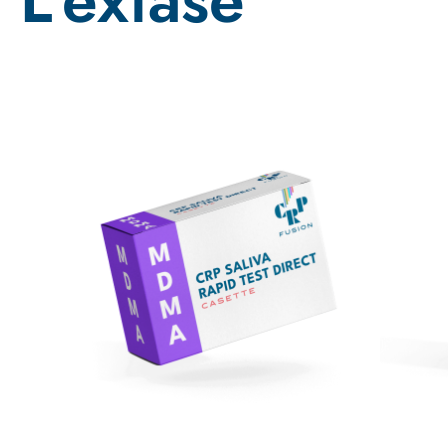
L'extase
Promo !