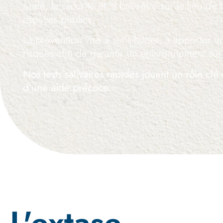
santé, la sécurité et le bien-être sur le lieu de 
espaces publics.
La prévention vise à sensibiliser, à apporter u
risques afin de garantir un environnement sûr
Nos tests salivaires rapides jouent un rôle clé 
d’une aide précoce.