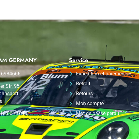
TEAM GERMANY
Service
 6984666
Expédition et paiement
Retrait
er Str. 95
ahnsdorf
Retours
e
Mon compte
 10.00 - 16.00
Mot de passe perdu