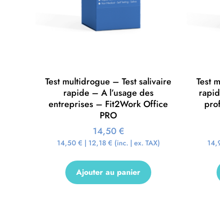
Test multidrogue – Test salivaire
Test m
rapide – A l’usage des
rapi
entreprises – Fit2Work Office
pro
PRO
14,50
€
14,50
€
|
12,18
€
(inc. | ex. TAX)
14,
Ajouter au panier