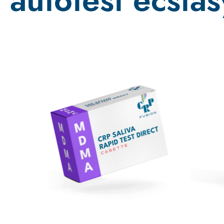
autotest ecstas
Promo !