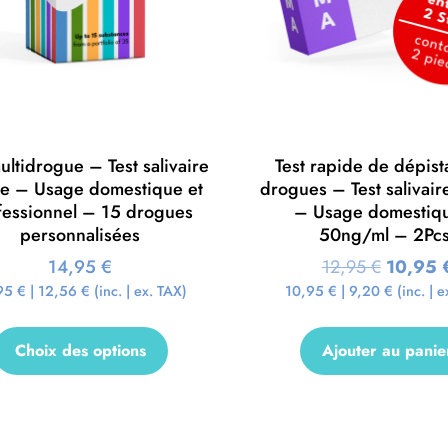
ultidrogue – Test salivaire
Test rapide de dépis
de – Usage domestique et
drogues – Test salivair
fessionnel – 15 drogues
– Usage domestiq
personnalisées
50ng/ml – 2Pcs
14,95
€
12,95
€
10,95
95
€
|
12,56
€
(inc. | ex. TAX)
10,95
€
|
9,20
€
(inc. | e
Choix des options
Ajouter au panie