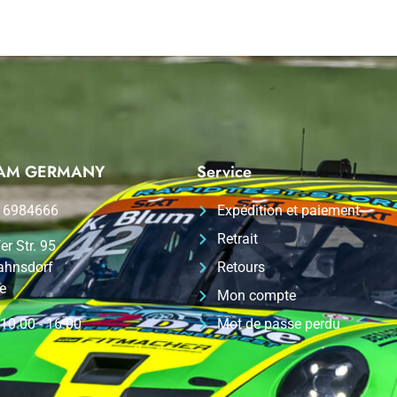
TEAM GERMANY
Service
 6984666
Expédition et paiement
Retrait
er Str. 95
ahnsdorf
Retours
e
Mon compte
 10.00 - 16.00
Mot de passe perdu