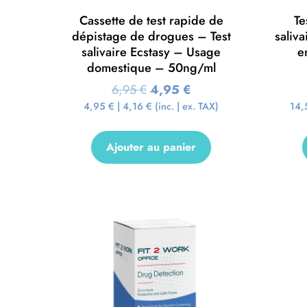
Cassette de test rapide de
Te
dépistage de drogues – Test
saliv
salivaire Ecstasy – Usage
e
domestique – 50ng/ml
6,95
€
4,95
€
4,95
€
|
4,16
€
(inc. | ex. TAX)
14
Ajouter au panier