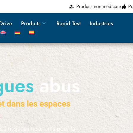
Produits non médicaux
Po
2Drive
Produits
Rapid Test
Industries
ogues
abus
 et dans les espaces
es risques importants pour la