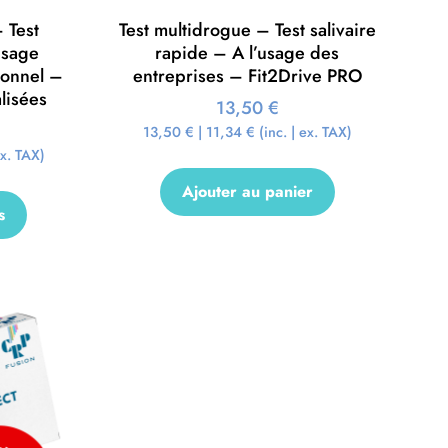
 Test
Test multidrogue – Test salivaire
Usage
rapide – A l’usage des
ionnel –
entreprises – Fit2Drive PRO
lisées
13,50
€
13,50
€
|
11,34
€
(inc. | ex. TAX)
ex. TAX)
Ajouter au panier
s