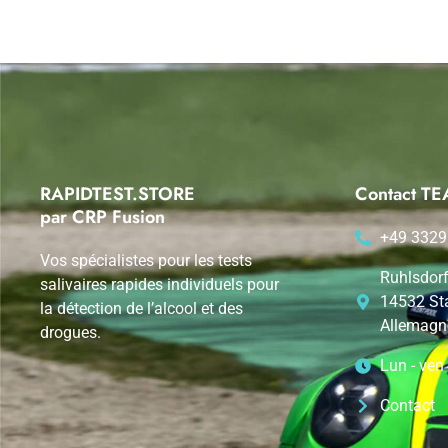
RAPIDTEST.STORE
Contact 
par CRP Fusion
+49 3329
Vos spécialistes pour les tests
Ruhlsdorf
salivaires rapides individuels pour
14532 St
la détection de l’alcool et des
Allemagn
drogues.
Lun - ven
Contact