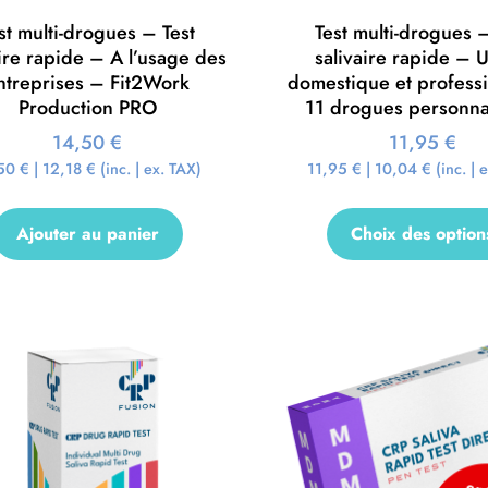
st multi-drogues – Test
Test multi-drogues –
aire rapide – A l’usage des
salivaire rapide – 
ntreprises – Fit2Work
domestique et profess
Production PRO
11 drogues personna
14,50
€
11,95
€
,50
€
|
12,18
€
(inc. | ex. TAX)
11,95
€
|
10,04
€
(inc. | 
Ajouter au panier
Choix des option
Promo !