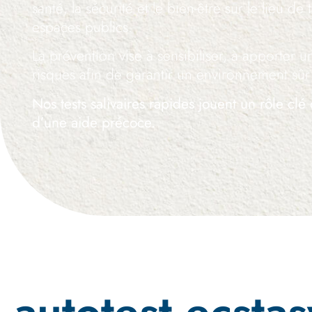
santé, la sécurité et le bien-être sur le lieu de 
espaces publics.
La prévention vise à sensibiliser, à apporter u
risques afin de garantir un environnement sûr
Nos tests salivaires rapides jouent un rôle clé 
d’une aide précoce.