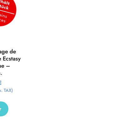
tage de
e Ecstasy
ue –
.
€
x. TAX)
r