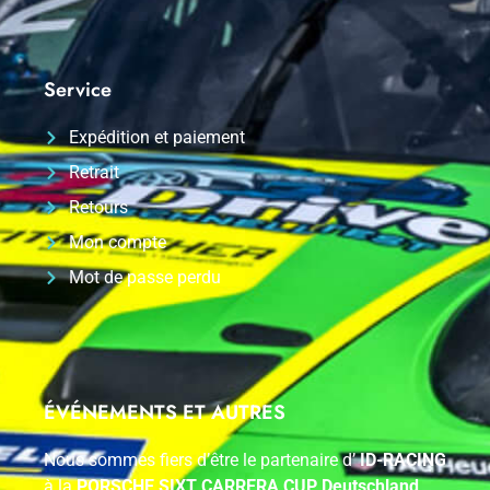
Service
Expédition et paiement
Retrait
Retours
Mon compte
Mot de passe perdu
ÉVÉNEMENTS ET AUTRES
Nous sommes fiers d’être le partenaire d’
ID-RACING
à la
PORSCHE SIXT CARRERA CUP Deutschland