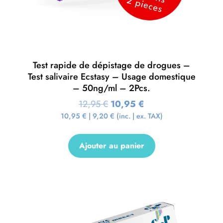
Test rapide de dépistage de drogues –
Test salivaire Ecstasy – Usage domestique
– 50ng/ml – 2Pcs.
12,95
€
10,95
€
10,95
€
|
9,20
€
(inc. | ex. TAX)
Ajouter au panier
Promo !