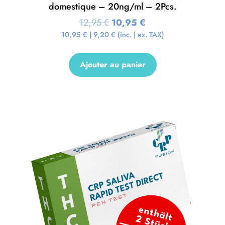
domestique – 20ng/ml – 2Pcs.
12,95
€
10,95
€
10,95
€
|
9,20
€
(inc. | ex. TAX)
Ajouter au panier
Promo !