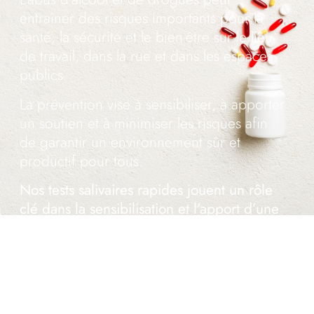
entraîner des risques importants pour la
santé, la sécurité et le bien-être sur le lieu
de travail, dans la rue et dans les espaces
publics.
La prévention vise à sensibiliser, à apporter
un soutien et à minimiser les risques afin
de garantir un environnement sûr et
productif pour tous.
Nos tests salivaires rapides jouent un rôle
clé dans la sensibilisation et l’apport d’une
aide précoce.