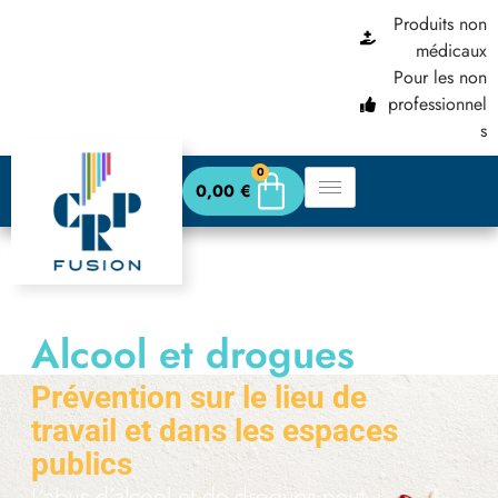
Produits non
principal
médicaux
Pour les non
professionnel
s
0
0,00
€
Alcool et drogues
abus
Prévention sur le lieu de
travail et dans les espaces
publics
L’abus d’alcool et de drogues peut