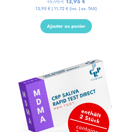
15,95
€
13,95
€
13,95
€
|
11,72
€
(inc. | ex. TAX)
Ajouter au panier
Promo !