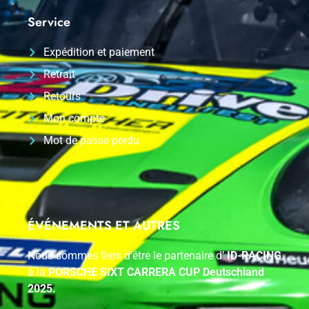
Service
Expédition et paiement
Retrait
Retours
Mon compte
Mot de passe perdu
ÉVÉNEMENTS ET AUTRES
Nous sommes fiers d’être le partenaire d’
ID-RACING
à la
PORSCHE SIXT CARRERA CUP Deutschland
2025.