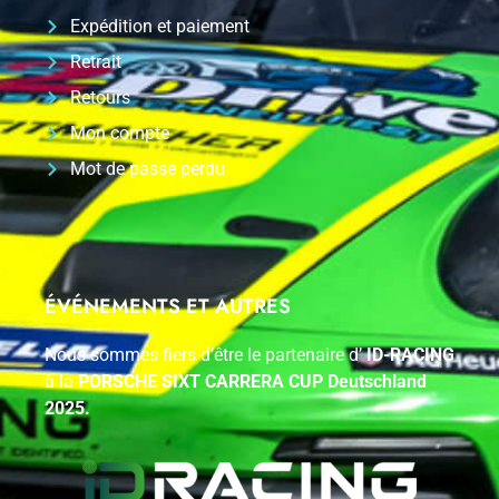
Expédition et paiement
Retrait
Retours
Mon compte
Mot de passe perdu
ÉVÉNEMENTS ET AUTRES
Nous sommes fiers d’être le partenaire d’
ID-RACING
à la
PORSCHE SIXT CARRERA CUP Deutschland
2025.