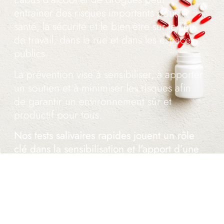
entraîner des risques importants pour la
santé, la sécurité et le bien-être sur le lieu
de travail, dans la rue et dans les espaces
publics.
La prévention vise à sensibiliser, à apporter
un soutien et à minimiser les risques afin
de garantir un environnement sûr et
productif pour tous.
Nos tests salivaires rapides jouent un rôle
clé dans la sensibilisation et l’apport d’une
aide précoce.