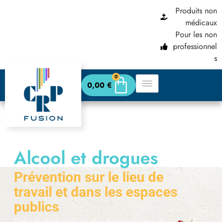
Produits non
principal
médicaux
Pour les non
professionnel
s
0
0,00
€
Alcool et drogues
abus
Prévention sur le lieu de
travail et dans les espaces
publics
L’abus d’alcool et de drogues peut