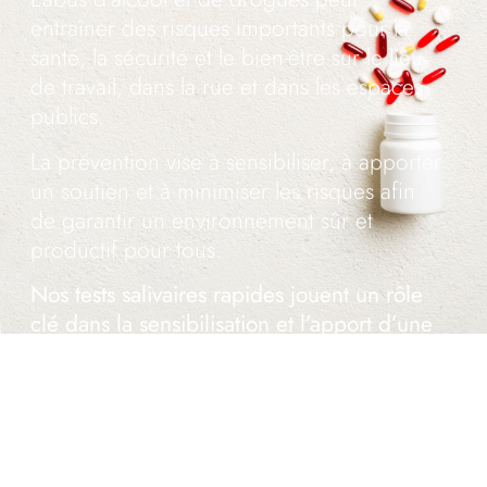
entraîner des risques importants pour la
santé, la sécurité et le bien-être sur le lieu
de travail, dans la rue et dans les espaces
publics.
La prévention vise à sensibiliser, à apporter
un soutien et à minimiser les risques afin
de garantir un environnement sûr et
productif pour tous.
Nos tests salivaires rapides jouent un rôle
clé dans la sensibilisation et l’apport d’une
aide précoce.