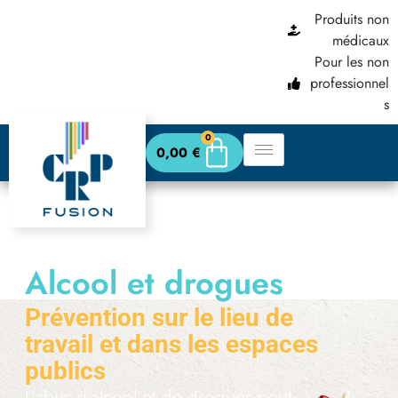
Produits non
principal
médicaux
Pour les non
professionnel
s
0
0,00
€
Alcool et drogues
abus
Prévention sur le lieu de
travail et dans les espaces
publics
L’abus d’alcool et de drogues peut