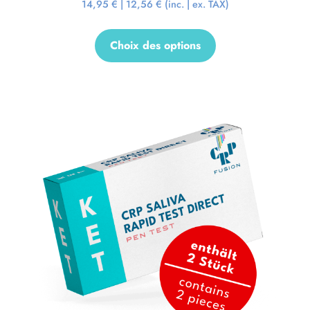
14,95
€
|
12,56
€
(inc. | ex. TAX)
Choix des options
Promo !