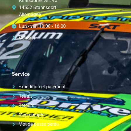
Ruhlsdorfer Str. 95
14532 Stahnsdorf
Allemagne
Lun - ven 10.00 - 16.00
Contact
Service
Expédition et paiement
Retrait
Retours
Mon compte
Mot de passe perdu