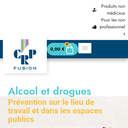
Produits non
principal
médicaux
Pour les non
professionnel
s
0
0,00
€
Alcool et drogues
abus
Prévention sur le lieu de
travail et dans les espaces
publics
L’abus d’alcool et de drogues peut