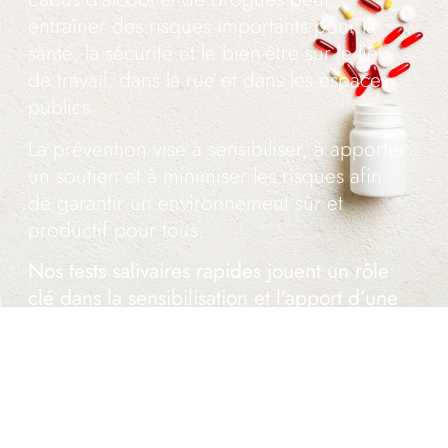
entraîner des risques importants pour la
santé, la sécurité et le bien-être sur le lieu
de travail, dans la rue et dans les espaces
publics.
La prévention vise à sensibiliser, à apporter
un soutien et à minimiser les risques afin
de garantir un environnement sûr et
productif pour tous.
Nos tests salivaires rapides jouent un rôle
clé dans la sensibilisation et l’apport d’une
aide précoce.