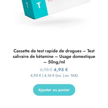
Cassette de test rapide de drogues – Test
salivaire de kétamine – Usage domestique
– 50ng/ml
6,95
€
4,95
€
4,95
€
|
4,16
€
(inc. | ex. TAX)
Ajouter au panier